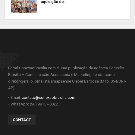
aquisição de…
Portal ConexaoBrasilia.com é uma publicação da agência Conexão
Brasília – Comunicação Assessoria e Marketing, tendo como
diretor-geral o jornalista amapaense Cleber Barbosa (MTb. 054/DRT-
AP).
• Email:
contato@conexaobrasilia.com
• WhasApp: (96) 99157-0022
CONTACT