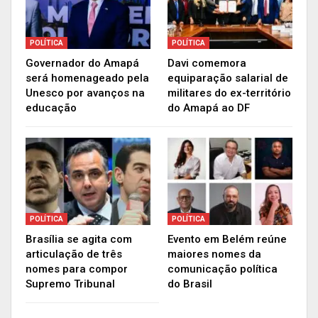
comunidade em geral, empresas interessadas e o
interveniente financeiro estará presente, o BNDES
POLÍTICA
POLÍTICA
(Banco Nacional de Desenvolvimento Econômico
Governador do Amapá
Davi comemora
e Social). “Trata-se de uma entidade muito
será homenageado pela
equiparação salarial de
respeitada, de muita seriedade e que foi
Unesco por avanços na
militares do ex-território
escolhida também pela forma com que trata
educação
do Amapá ao DF
desde o princípio, o meio e o fim das parcerias,
então tenho certeza que as quatro empresas que
forem contratadas, para o georreferenciamento,
a organização, o levantamento de dados e as
equipes técnicas farão um excelente trabalho”,
POLÍTICA
POLÍTICA
disse Claudiomar.
Brasília se agita com
Evento em Belém reúne
articulação de três
maiores nomes da
Números
nomes para compor
comunicação política
Supremo Tribunal
do Brasil