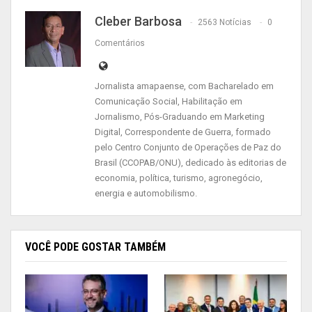
pequeno balanço de sua gestão como convidar a
Cleber Barbosa
2563 Notícias
0
comunidade em geral para uma audiência pública
Comentários
no próximo dia 29, às 8 horas da manhã, no
auditório da Universidade do Estado do Amapá
(UEAP).
Jornalista amapaense, com Bacharelado em
Comunicação Social, Habilitação em
A audiência servirá para cumprir o rito do certame
Jornalismo, Pós-Graduando em Marketing
licitatório que vai conceder por 20 anos a
Digital, Correspondente de Guerra, formado
realização dos serviços de iluminação pública de
pelo Centro Conjunto de Operações de Paz do
Brasil (CCOPAB/ONU), dedicado às editorias de
Macapá, num formato inovador de PPP, Parceria
economia, política, turismo, agronegócio,
Público Privada. “Essa audiência será para
energia e automobilismo.
debater com agentes públicos e comunitários,
como também o meio acadêmico, para
transparecer, mostrar e esclarecer o objetivo real
VOCÊ PODE GOSTAR TAMBÉM
dessa parceria público-privada”, disse o
secretário.
Ele também informou que na audiência, além da