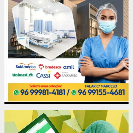
precariedade da rede de distribuição.
Por fim, ele reforçou a importância do modelo
escolhido para garantir a ampliação da cobertura
da iluminação pública da capital. “A PPP foi o
caminho escolhido pela gestão para a gente
turbinar, melhorar mais ainda, dar uma qualidade
e uma vida útil de longo prazo de vinte anos,
então a empresa ou o consórcio que vencer essa
licitação terá a oportunidade de manter uma
iluminação que em dois anos a gente pretende
deixar toda em LED, com iluminação artística para
o rio, os pontos turísticos, a modernização da
cidade e as obras estruturantes”, destaca
Claudiomar Rosa.