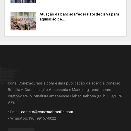
Atuação da bancada federal foi decisiva para
aquisição de…
Portal ConexaoBrasilia.com é uma publicação da agência Conexão
Brasília – Comunicação Assessoria e Marketing, tendo como
diretor-geral o jornalista amapaense Cleber Barbosa (MTb. 054/DRT-
AP).
• Email:
contato@conexaobrasilia.com
• WhasApp: (96) 99157-0022