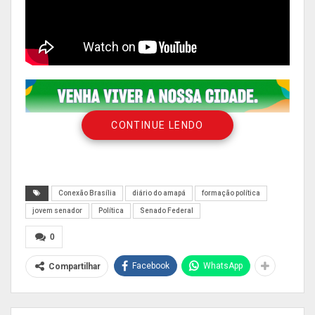
CONTINUE LENDO
Conexão Brasília
diário do amapá
formação política
jovem senador
Política
Senado Federal
0
Facebook
WhatsApp
Compartilhar