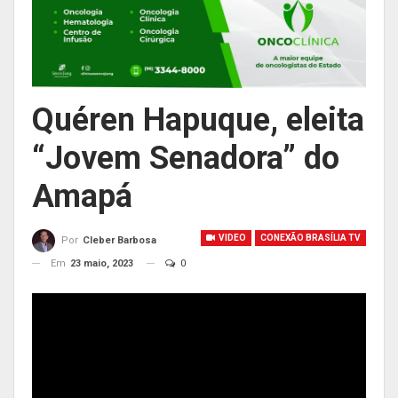
Quéren Hapuque, eleita
“Jovem Senadora” do
Amapá
VIDEO
CONEXÃO BRASÍLIA TV
Por
Cleber Barbosa
Em
23 maio, 2023
0