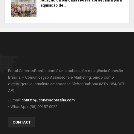
Atuação da bancada federal foi decisiva para
aquisição de…
Portal ConexaoBrasilia.com é uma publicação da agência Conexão
Brasília – Comunicação Assessoria e Marketing, tendo como
diretor-geral o jornalista amapaense Cleber Barbosa (MTb. 054/DRT-
AP).
• Email:
contato@conexaobrasilia.com
• WhasApp: (96) 99157-0022
CONTACT