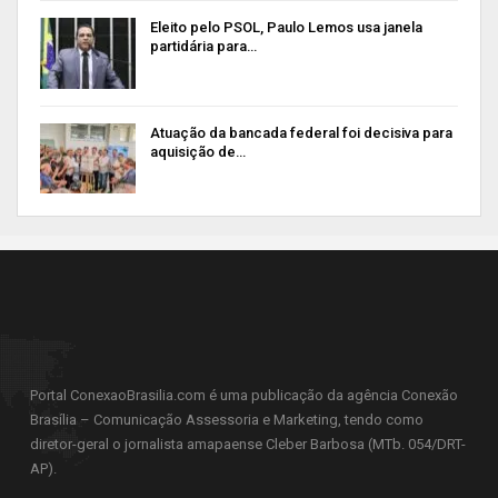
Eleito pelo PSOL, Paulo Lemos usa janela
partidária para…
Atuação da bancada federal foi decisiva para
aquisição de…
Portal ConexaoBrasilia.com é uma publicação da agência Conexão
Brasília – Comunicação Assessoria e Marketing, tendo como
diretor-geral o jornalista amapaense Cleber Barbosa (MTb. 054/DRT-
AP).