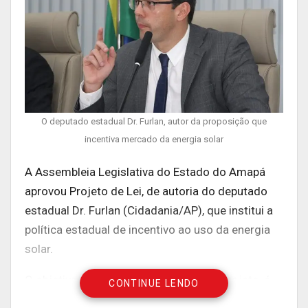
O deputado estadual Dr. Furlan, autor da proposição que
incentiva mercado da energia solar
A Assembleia Legislativa do Estado do Amapá
aprovou Projeto de Lei, de autoria do deputado
estadual Dr. Furlan (Cidadania/AP), que institui a
política estadual de incentivo ao uso da energia
solar.
O objetivo dessa política, conforme o projeto, é
CONTINUE LENDO
estimular os investimentos e a implantação dos