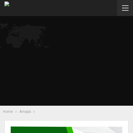
Home
Amapá