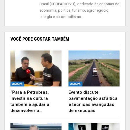
desenvolvimento integrado.
Brasil (CCOPAB/ONU), dedicado às editorias de
economia, política, turismo, agronegócio,
O deputado justifica sua propositura ao
energia e automobilismo.
classificar a energia solar como renovável e
inesgotável, além de ser uma importante
alternativa energética. “O incentivo à geração de
VOCÊ PODE GOSTAR TAMBÉM
energia elétrica a partir de energia solar, fornece
uma série de benefícios para a promoção de um
desenvolvimento mais sustentável e redução nos
custos”, afirma.
AMAPÁ
AMAPÁ
“Para a Petrobras,
Evento discute
investir na cultura
pavimentação asfáltica
também é ajudar a
e técnicas avançadas
desenvolver o…
de execução