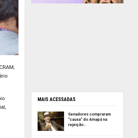
 CRAM,
ário
bio
MAIS ACESSADAS
al,
Senadores compraram
“causa” do Amapá na
rejeição…