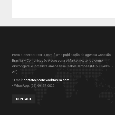
Portal ConexaoBrasilia.com é uma publicação da agência Conexão
Brasília – Comunicação Assessoria e Marketing, tendo como
diretor-geral o jornalista amapaense Cleber Barbosa (MTb. 054/DRT-
AP).
• Email:
contato@conexaobrasilia.com
• WhasApp: (96) 99157-0022
CONTACT