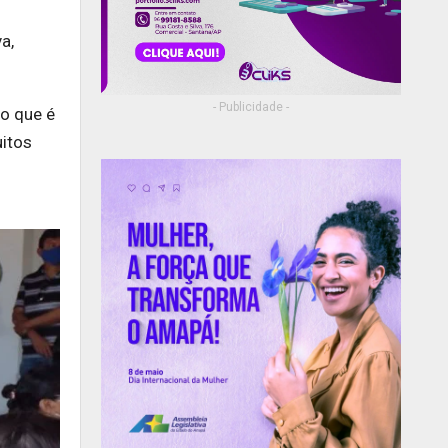
a,
- Publicidade -
 o que é
uitos