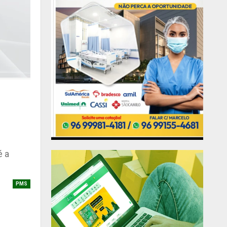
é a
PMS