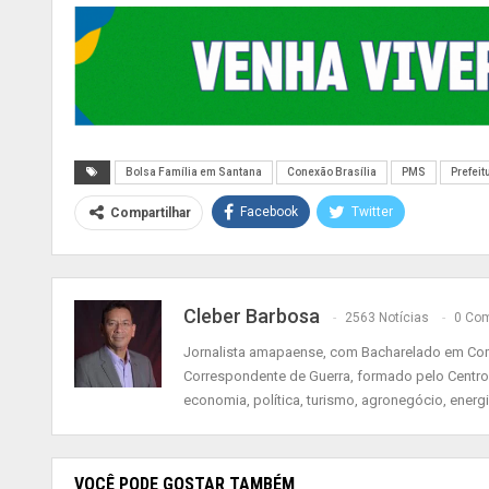
Bolsa Família em Santana
Conexão Brasília
PMS
Prefeit
Facebook
Twitter
Compartilhar
Cleber Barbosa
2563 Notícias
0 Com
Jornalista amapaense, com Bacharelado em Comu
Correspondente de Guerra, formado pelo Centro
economia, política, turismo, agronegócio, energ
VOCÊ PODE GOSTAR TAMBÉM