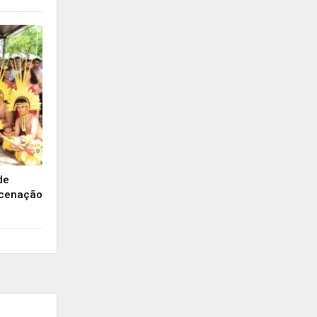
de
ncenação