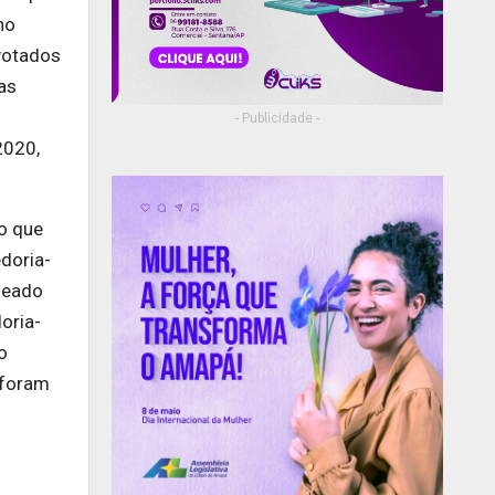
no
votados
as
- Publicidade -
2020,
ão que
edoria-
meado
oria-
o
e foram