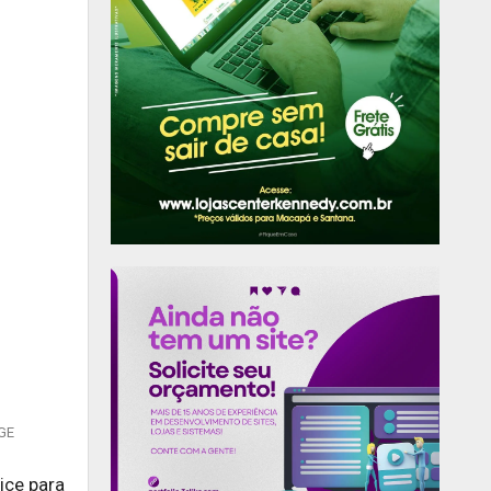
PGE
ice para