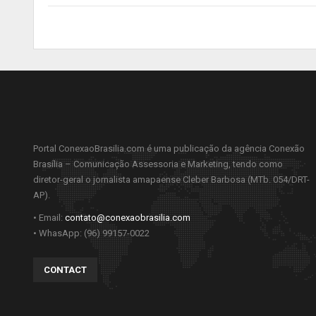
Portal ConexaoBrasilia.com é uma publicação da agência Conexão
Brasília – Comunicação Assessoria e Marketing, tendo como
diretor-geral o jornalista amapaense Cleber Barbosa (MTb. 054/DRT-
AP).
• Email:
contato@conexaobrasilia.com
• WhasApp: (96) 99157-0022
CONTACT