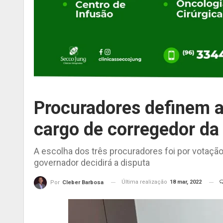
Procuradores definem a 
cargo de corregedor da
A escolha dos três procuradores foi por votaçã
governador decidirá a disputa
Última realização
18 mar, 2022
Por
Cleber Barbosa