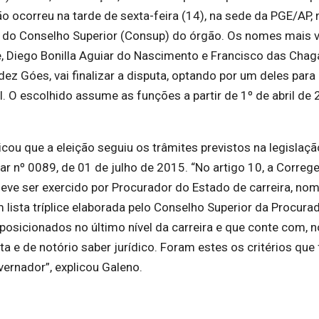
o ocorreu na tarde de sexta-feira (14), na sede da PGE/AP, 
a do Conselho Superior (Consup) do órgão. Os nomes mais 
 Diego Bonilla Aguiar do Nascimento e Francisco das Chag
ez Góes, vai finalizar a disputa, optando por um deles para
 O escolhido assume as funções a partir de 1º de abril de 
icou que a eleição seguiu os trâmites previstos na legislaç
r nº 0089, de 01 de julho de 2015. “No artigo 10, a Correg
deve ser exercido por Procurador do Estado de carreira, no
ista tríplice elaborada pelo Conselho Superior da Procurad
 posicionados no último nível da carreira e que conte com, n
uta e de notório saber jurídico. Foram estes os critérios qu
rnador”, explicou Galeno.