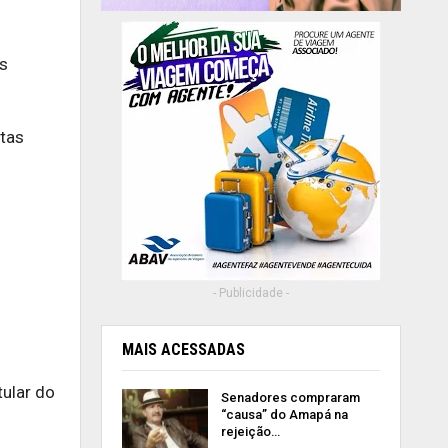
os
etas
- Publicidade -
MAIS ACESSADAS
ular do
Senadores compraram
“causa” do Amapá na
rejeição…