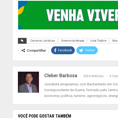
Carreiras Jurídicas
Governo do Amapá
Lista Tríplice
Nas
Facebook
Twitter
Compartilhar
Cleber Barbosa
2563 Notícias
0 Com
Jornalista amapaense, com Bacharelado em Comu
Correspondente de Guerra, formado pelo Centro
economia, política, turismo, agronegócio, energ
VOCÊ PODE GOSTAR TAMBÉM