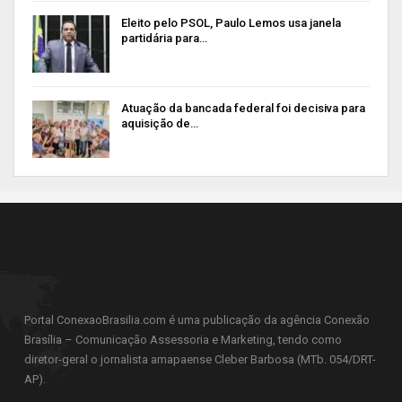
Eleito pelo PSOL, Paulo Lemos usa janela
partidária para…
Atuação da bancada federal foi decisiva para
aquisição de…
Portal ConexaoBrasilia.com é uma publicação da agência Conexão
Brasília – Comunicação Assessoria e Marketing, tendo como
diretor-geral o jornalista amapaense Cleber Barbosa (MTb. 054/DRT-
AP).