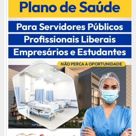
setembro e outubro. Segundo a PF, as
investigações começaram em meados de
setembro e incluíram órgãos como Marinha,
Ministério Público Federal, Ibama e as
universidades da Bahia, de Brasília e do Ceará.
Os responsáveis pelo vazamento estão sujeitos a
penas do crime de poluição e quebra de contrato,
que são respectivamente a prisão de um a cinco
anos e a reclusão de três meses a um ano e
multa.
A investigação criminal visa impor aos
responsáveis, inclusive pessoas jurídicas, as
penas do crime de poluição previsto no art. 54 da
lei ambiental, bem como o crime do art. 68 da
mesma lei, decorrente do fato de não ter havido