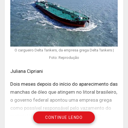
O cargueiro Delta Tankers, da empresa grega Delta Tankers |
Foto: Reprodução
Juliana Cipriani
Dois meses depois do início do aparecimento das
manchas de óleo que atingem no litoral brasileiro,
o governo federal apontou uma empresa grega
como possível responsável pelo vazamento do
material tóxico. A informação faz parte da
CONTINUE LENDO
Operação Mácula, da Polícia Federal, deflagrada