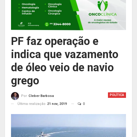
PF faz operação e
indica que vazamento
de óleo veio de navio
grego
POLÍTICA
Por
Cleber Barbosa
Última realização
21 nov, 2019
0