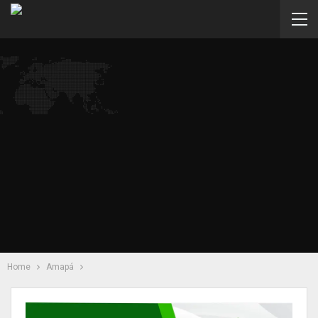
Home
Amapá