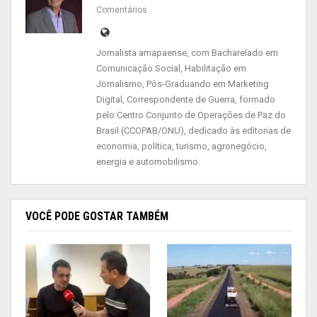
compartilhado de forma simples e clara, para que
Comentários
a onda de negacionismo seja superada de forma
consciente”, diz o professor Daniel.
Jornalista amapaense, com Bacharelado em
Comunicação Social, Habilitação em
Jornalismo, Pós-Graduando em Marketing
Para o pesquisador, a questão passa
Digital, Correspondente de Guerra, formado
necessariamente, pela velha questão das
pelo Centro Conjunto de Operações de Paz do
Brasil (CCOPAB/ONU), dedicado às editorias de
compensações. “Tem aspectos culturais que
economia, política, turismo, agronegócio,
precisam ser levados em consideração, como o
energia e automobilismo.
apego a terra, mas para a além disso, a estrutura
socioeconômica da comunidade, essas famílias
recebem em média R$ 300 mensais. O que se
VOCÊ PODE GOSTAR TAMBÉM
paga pelo produzido é muito inferior ao que se
paga pelo produto final”, ponderou.
Ele detalha ainda como a engenharia entre as
ações no campo até o beneficiamento fora do