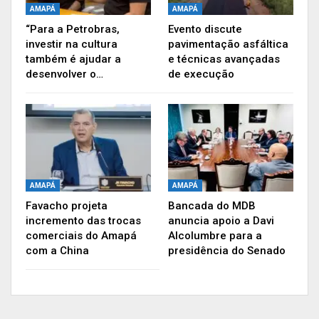
Amapá consiste no maior gargalo nessa
AMAPÁ
AMAPÁ
relação. “O plano de manejo é inexistente e isso
“Para a Petrobras,
Evento discute
investir na cultura
pavimentação asfáltica
inviabiliza propostas como a do ICMBio, voltado
também é ajudar a
e técnicas avançadas
para a criação de animais silvestres dentro da
desenvolver o…
de execução
reserva, mas que não puderam sair do papel
porque não tem delimitação do uso de recursos
naturais e do sono na reserva do Cajari”,
completa Daniel Melo.
Publicidade (x)
AMAPÁ
AMAPÁ
Favacho projeta
Bancada do MDB
incremento das trocas
anuncia apoio a Davi
comerciais do Amapá
Alcolumbre para a
com a China
presidência do Senado