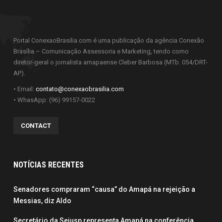
Portal ConexaoBrasilia.com é uma publicação da agência Conexão
Brasília – Comunicação Assessoria e Marketing, tendo como
diretor-geral o jornalista amapaense Cleber Barbosa (MTb. 054/DRT-
AP).
• Email:
contato@conexaobrasilia.com
• WhasApp: (96) 99157-0022
CONTACT
NOTÍCIAS RECENTES
Senadores compraram “causa” do Amapá na rejeição a
Messias, diz Aldo
Secretário da Sejusp representa Amapá na conferência