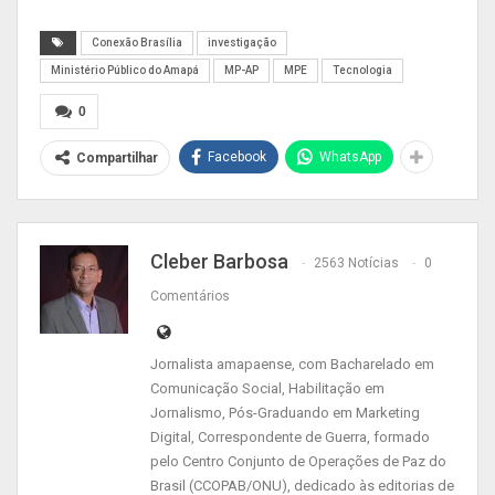
investigação. A capacitação faz parte do
Conexão Brasília
investigação
Convênio nº 67/2018 – Modernização de
Ministério Público do Amapá
MP-AP
MPE
Tecnologia
recursos tecnológicos para suporte às atividades
0
de investigação, firmado pelo MP-AP com o
Ministério da Justiça e Segurança Pública (MJSP),
Facebook
WhatsApp
Compartilhar
em dezembro de 2018.
O Convênio tem por objeto, além de estruturação
de infraestrutura para sustentação investigativa
Cleber Barbosa
2563 Notícias
0
das unidades do MP-AP, o repasse de
Comentários
conhecimento técnico para as equipes para
habilitação em processo forense e suas etapas.
Jornalista amapaense, com Bacharelado em
Comunicação Social, Habilitação em
Jornalismo, Pós-Graduando em Marketing
Digital, Correspondente de Guerra, formado
pelo Centro Conjunto de Operações de Paz do
Brasil (CCOPAB/ONU), dedicado às editorias de