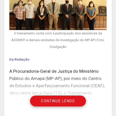
O treinamento conta com a participação dos servidores da
ASSEINTI e demais unidades de investigação do MP-AP | Foto:
Divulgação
Da Redação
A Procuradoria-Geral de Justiça do Ministério
Público do Amapá (MP-AP), por meio do Centro
de Estudos e Aperfeiçoamento Funcional (CEAF),
abriu nesta terça-feira (19), o Treinamento
“Techbiz para a Solução Ufed, Cloud e Analytics”,
CONTINUE LENDO
tem por objetivo repassar conhecimentos
técnicos para servidores das áreas de apoio à