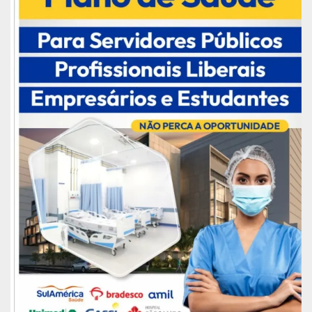
O treinamento conta com a participação dos
servidores da ASSEINTI e demais unidades de
investigação do MP-AP: Laboratório de
Tecnologia Contra Lavagem de Dinheiro (LAB-LD),
Núcleo de Inteligência do Ministério Público
(NIMP) e Grupo de Atuação Especializado de
Combate ao Crime Organizado (GAECO). Conta
ainda, com servidores da Secretaria de Estado da