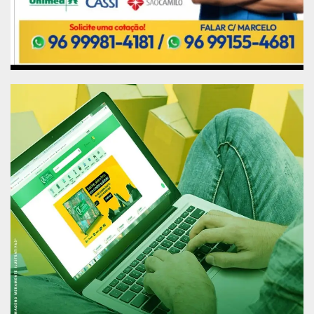
Justiça e Segurança Pública (SEJUSP) e da
Polícia Civil do Estado do Amapá, que participam
como ouvintes no treinamento, que acontece no
período de 19 a 22 de outubro de 2021, no
horário de 8h às 18h, com certificação para os
participantes.
Publicidade (x)