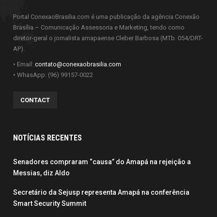
Portal ConexaoBrasilia.com é uma publicação da agência Conexão
Brasília – Comunicação Assessoria e Marketing, tendo como
diretor-geral o jornalista amapaense Cleber Barbosa (MTb. 054/DRT-
AP).
• Email:
contato@conexaobrasilia.com
• WhasApp: (96) 99157-0022
CONTACT
NOTÍCIAS RECENTES
Senadores compraram “causa” do Amapá na rejeição a
Messias, diz Aldo
Secretário da Sejusp representa Amapá na conferência
Smart Security Summit