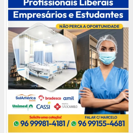
colaboradores melhoram o clima organizacional
na instituição e, por consequência, proporcionam
serviços de qualidade à sociedade. Com as
consultas, preveniremos ou reduziremos
afastamentos para tratamento de saúde, lesões
por esforço repetitivo e custos operacionais para
administração”, pontuou a procuradora-geral de
Justiça do MP-AP, Ivana Cei.
Publicidade (x)