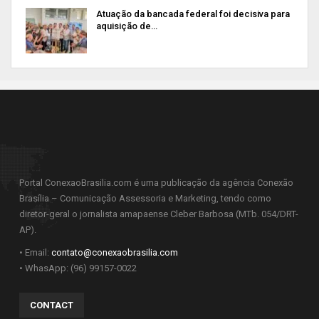
Atuação da bancada federal foi decisiva para
aquisição de…
Portal ConexaoBrasilia.com é uma publicação da agência Conexão
Brasília – Comunicação Assessoria e Marketing, tendo como
diretor-geral o jornalista amapaense Cleber Barbosa (MTb. 054/DRT-
AP).
• Email:
contato@conexaobrasilia.com
• WhasApp: (96) 99157-0022
CONTACT