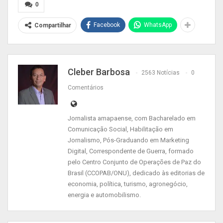
0
prevenção de doenças funcionais, que tem por
objetivo fomentar e viabilizar os cuidados
Facebook
WhatsApp
Compartilhar
preventivos com a saúde e bem-estar dos
trabalhadores da instituição e melhorar a
qualidade de vida do referido público.
Cleber Barbosa
2563 Notícias
0
Comentários
Jornalista amapaense, com Bacharelado em
Comunicação Social, Habilitação em
Jornalismo, Pós-Graduando em Marketing
Digital, Correspondente de Guerra, formado
pelo Centro Conjunto de Operações de Paz do
Brasil (CCOPAB/ONU), dedicado às editorias de
Ao todo, cerca de 20 pessoas se consultaram
economia, política, turismo, agronegócio,
com o médico do trabalho, Aristóteles Moura
energia e automobilismo.
Silva, participaram de ginástica laboral e