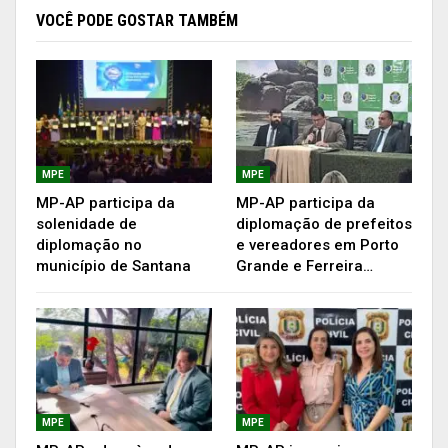
receberam atendimentos de aferição de pressão,
VOCÊ PODE GOSTAR TAMBÉM
glicemia, peso, altura e circunferência abdominal.
O Programa visa ao mapeamento, avaliação
diagnóstica e prognóstica da Saúde dos
servidores, através de uma plataforma digital
para gestão da saúde e segurança dos
trabalhadores, chamada Sesi Viva+, que se
MPE
MPE
interliga à plataforma do eSocial, englobando
MP-AP participa da
MP-AP participa da
solenidade de
diplomação de prefeitos
módulos como higiene ocupacional, ergonomia,
diplomação no
e vereadores em Porto
análise de riscos, saúde e segurança no trabalho.
município de Santana
Grande e Ferreira…
MPE
MPE