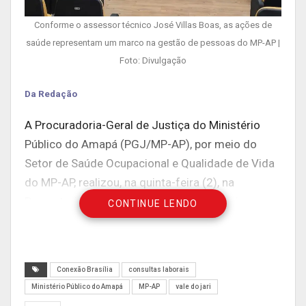
Conforme o assessor técnico José Villas Boas, as ações de
saúde representam um marco na gestão de pessoas do MP-AP |
Foto: Divulgação
Da Redação
A Procuradoria-Geral de Justiça do Ministério
Público do Amapá (PGJ/MP-AP), por meio do
Setor de Saúde Ocupacional e Qualidade de Vida
do MP-AP, realizou, na quinta-feira (2), na
Promotoria de Justiça de Laranjal do Jari,
CONTINUE LENDO
exames ocupacionais para todos os membros,
servidores, estagiários, aprendizes e
terceirizados do MP-AP que trabalham nos
Conexão Brasília
consultas laborais
municípios de Laranjal e Vitória do Jari. A Ação
Ministério Público do Amapá
MP-AP
vale do jari
de Saúde e Consulta Ocupacional visa a