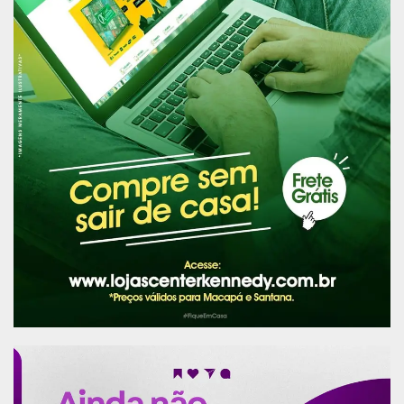
N
NORTE
1.222 (7,7%)
1
AC
54
2
AM
804
3
AP
107
4
PA
167
5
RO
18
6
RR
49
7
TO
23
Publicidade (x)