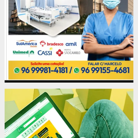
Tabela com distribuição
dos casos por UF na região
Norte
CONFIRMADO
ID
UF/REGIÃO