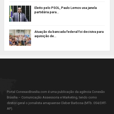
Eleito pelo PSOL, Paulo Lemos usa janela
partidária para…
Atuação da bancada federal foi decisiva para
aquisição de…
Portal ConexaoBrasilia.com é uma publicação da agência Conexão
Brasília – Comunicação Assessoria e Marketing, tendo como
diretor-geral o jornalista amapaense Cleber Barbosa (MTb. 054/DRT-
AP).