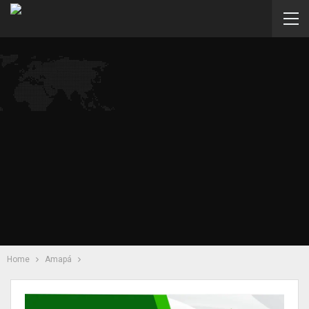
Home
Amapá