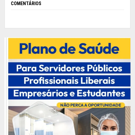
nacional em Brasília, com o apoio dos estados.
COMENTÁRIOS
“Para nós o fato do Amapá ter entrado hoje para
o grupo de maior incidência deu-se pelo
represamento dos exames que tivemos devido
ao problema com o laboratório de referência, em
Belém, mas quando o nosso próprio laboratório
foi autorizado a realizar diagnóstico de Covid-19
tivemos um salto muito grande no número de
casos confirmados, mas pela demanda
reprimida. Mesmo assim estamos adotando
todas as providências para combater a epidemia,
daí a necessidade de toda a população continuar
fazendo a sua parte”, disse ele.
Veja trecho da coletiva do
ministro Mandetta com a citação
ao Amapá