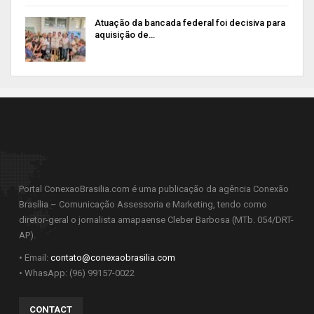
Atuação da bancada federal foi decisiva para
aquisição de…
Portal ConexaoBrasilia.com é uma publicação da agência Conexão
Brasília – Comunicação Assessoria e Marketing, tendo como
diretor-geral o jornalista amapaense Cleber Barbosa (MTb. 054/DRT-
AP).
• Email:
contato@conexaobrasilia.com
• WhasApp: (96) 99157-0022
CONTACT