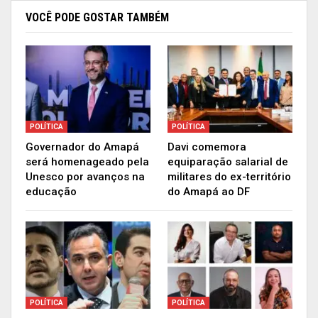
COVID-19”, completa Marco Túlio. Ele acrescenta
VOCÊ PODE GOSTAR TAMBÉM
ainda: “Não sou contra as medidas restritivas,
pelo contrário, mas não concordo com o
fechamento total”, pontua.
O médico prevê que, segundo estudos, é provável
que o Estado do Amapá já tenha iniciado o
POLÍTICA
POLÍTICA
processo de declínio da curva da COVID-19.
Governador do Amapá
Davi comemora
será homenageado pela
equiparação salarial de
Votação
Unesco por avanços na
militares do ex-território
educação
do Amapá ao DF
POLÍTICA
POLÍTICA