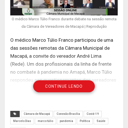
O médico Marco Túlio Franco durante debate na sessão remota
da Câmara de Vereadores de Macapá | Reprodução
O médico Marco Túlio Franco participou de uma
das sessões remo
tas da Câmara Municipal de
Macapá, a convite do vereador André Lima
(Rede).
Um dos profissionais da linha de frente
no combate à pandemia no Amapá, Marco Túlio
respondeu aos questionamentos dos vereadores
CONTINUE LENDO
presentes à reunião, a respeito das diretrizes
adotadas para o combate ao novo coronavírus.
Ele defendeu por exemplo o protocolo médico
adotado no Estado para o tratamento precoce da
Câmara de Macapá
Conexão Brasília
Covid-19
COVID-19, que utiliza medicamentos como
Marcelo Dias
marco túlio
pandemia
Política
Saúde