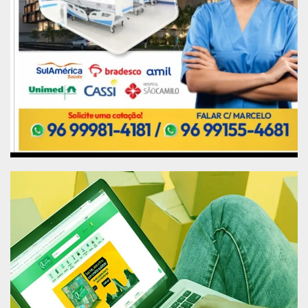
necessitarem de intubação. “
Sobre a usina de
oxigênio, o Estado do Amapá recebeu um
equipamento no
último dia 26/3/2021, que será
instalado na UBS Santa Inês [de responsabilidade
do
município de Macapá] capaz
de atender todas
as unidades básicas de saúde, além de
hospitais
públicos e particulares”, mas até lá ainda será
necessário o uso de cilindros.
Decisão