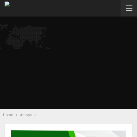
Home
Amapá