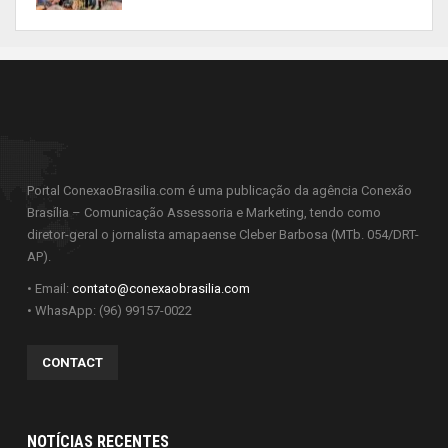
Portal ConexaoBrasilia.com é uma publicação da agência Conexão
Brasília – Comunicação Assessoria e Marketing, tendo como
diretor-geral o jornalista amapaense Cleber Barbosa (MTb. 054/DRT-
AP).
• Email:
contato@conexaobrasilia.com
• WhasApp: (96) 99157-0022
CONTACT
NOTÍCIAS RECENTES