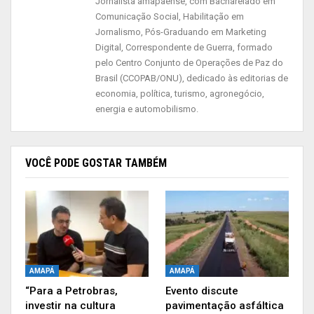
Jornalista amapaense, com Bacharelado em
recomendado abrir mais leitos. “Não se trata de
Comunicação Social, Habilitação em
mera liberalidade dos gestores, mas a
Jornalismo, Pós-Graduando em Marketing
Digital, Correspondente de Guerra, formado
necessidade de utilizar os espaços no
pelo Centro Conjunto de Operações de Paz do
atendimento emergencial e como suporte aos
Brasil (CCOPAB/ONU), dedicado às editorias de
pacientes acometidos por covid-19, que vem
economia, política, turismo, agronegócio,
energia e automobilismo.
esbarrando na recusa da ré em fornecer oxigênio
para as unidades de saúde”, ponderou a
prefeitura na ação.
VOCÊ PODE GOSTAR TAMBÉM
Esforços
Em seu relatório, a magistrada escreveu que no
momento atual, em que ainda convive-se com a
pandemia da COVID-19, verifica-se que a
AMAPÁ
AMAPÁ
Administração Pública tem emanado esforços
“Para a Petrobras,
Evento discute
para o controle da disseminação do vírus visando
investir na cultura
pavimentação asfáltica
à proteção da vida e saúde das pessoas. “Além