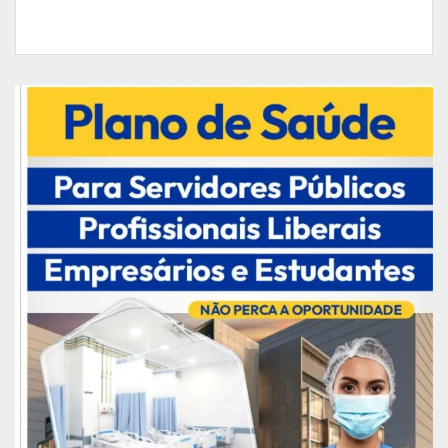
O prefeito Dr. Furlan alega que a instalação da usina de oxigênio
ainda demandará mais alguns dias | Foto: PMM
Ainda na petição inicial, o prefeito Furlan
comunicou que está esforçando-se para adquirir
uma usina de oxigênio, bem como está buscando
canalizar suas unidades mistas, mas até
que isso
tudo esteja concretizado, temos que garantir à
população macapaense o
atendimento eficaz,
com oxigênio suficiente àqueles que