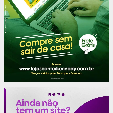
A juíza de direito Alaíde de Paula, titular da 4ª Vara Cível e de
Fazenda Pública da Comarca de Macapá | Foto: TJAP
Em sua sentença, a juíza reconheceu estarem
presentes os requisitos do art. 300 do CPC [a
probabilidade do
direito e o perigo de dano ou o risco ao resultado
útil do processo], deferindo a liminar e
determinando que a White Martins promova, no
prazo máximo de 3 dias, o regular fornecimento
de toda a quantidade necessária de oxigênio
requisitada pelo município, até que a usina de
produção de oxigênio seja instalada e esteja em
pleno uso, sob pena de multa no valor de R$ 100