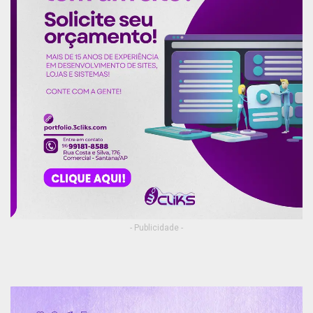
mil em caso de descumprimento, até o limite de
R$ 5 milhões. “A requerente deverá auxiliar a ré no
fornecimento dos meios de transporte [aéreo ou
fluvial] para o transporte dos cilindros de modo a
efetivar a concretização da medida”, acrescentou
a magistrada.
Até o fechamento da matéria, a White Martins
não havia retornado os pedidos de
posicionamento feitos pela redação do portal
ConexãoBrasília.com
.
Publicidade (x)
- Publicidade -