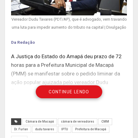
Vereador Dudu Tavares (PDT/AP), que é advogado, vem travando
uma luta para impedir aumento do tributo na capital | Divulgação
Da Redação
A Justiça do Estado do Amapá deu prazo de 72
horas para a Prefeitura Municipal de Macapá
(PMM) se manifestar sobre o pedido liminar da
ação popular ajuizada pelo vereador Dudu
Tavares (PDT), que requer a suspensão da
CONTINUE LENDO
cobrança do Imposto Predial e Territorial Urbano
(IPTU) com base na suposta atualização
monetária.
Câmara de Macapá
câmara de vereadores
CMM
A ação popular protocolada na 4ª Vara Cível e de
Dr. Furlan
dudu tavares
IPTU
Prefeitura de Macapá