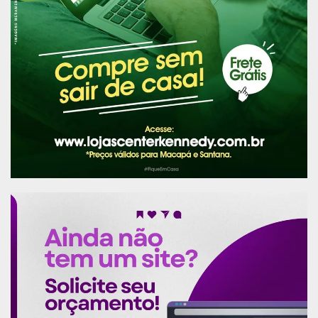
milhões em doações é a organização de um novo
comitê de governo, com o ministro do Meio
Ambiente do Brasil, Ricardo Salles, pressionando
por mais supervisão do governo.
Os governadores dos estados da Amazônia
procuraram se distanciar das críticas e
comentários incendiários do governo,
apresentando-se como “defensores
incondicionais” do fundo e do meio ambiente.
“Tentamos fugir dessa agenda negativa”, disse
Góes. Enquanto ele espera que as autoridades
brasileiras encontrem uma solução para a atual
paralisia do fundo, ele disse que os estados da
Amazônia devem estar prontos para avançar e
oferecer uma alternativa.