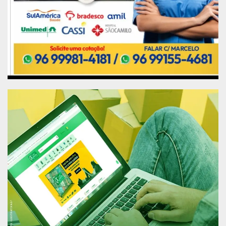
DiCaprio, ao financiar certas organizações sem
fins lucrativos, foi parcialmente responsável pelas
chamas. DiCaprio negou o financiamento desses
grupos, mas expressou solidariedade a eles.
Em abril, o presidente emitiu um decreto
presidencial que dissolveu dezenas de comitês,
nos quais organizações sem fins lucrativos,
especialistas e membros da sociedade civil
haviam desempenhado um papel significativo.
Um deles era o Comitê de Orientação do Fundo
Amazônia, que havia estabelecido critérios para
seleção de projetos e alocação de fundos.
Um dos pontos-chave das negociações entre os
dois países para desbloquear os US $ 500