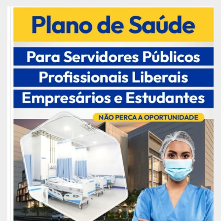
quase 30% no ano até julho, em comparação com
o período de 12 meses.
Os líderes estrangeiros também têm
desaprovado os ataques repetidos do presidente
Jair Bolsonaro e seu governo de extrema direita a
acadêmicos, especialistas e organizações sem
fins lucrativos que trabalham para proteger o
meio ambiente.
Bolsonaro, um ex-capitão do exército, sugeriu,
sem oferecer nenhuma evidência, que as
organizações sem fins lucrativos estavam por
trás de alguns dos incêndios que aconteceram na
Amazônia em julho e agosto, como um meio de
fazer seu governo parecer ruim. Mais tarde, ele
alegou que o ator norte-americano Leonardo