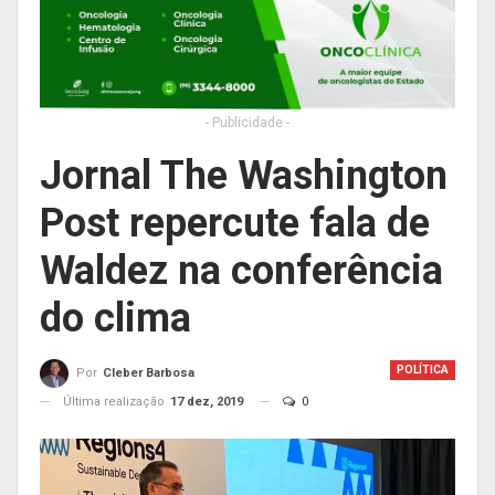
- Publicidade -
Jornal The Washington
Post repercute fala de
Waldez na conferência
do clima
POLÍTICA
Por
Cleber Barbosa
Última realização
17 dez, 2019
0