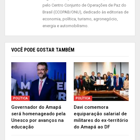
Press.
pelo Centro Conjunto de Operações de Paz do
Brasil (CCOPAB/ONU), dedicado às editorias de
Mas os nove estados da Amazônia brasileira
economia, política, turismo, agronegócio,
esperam receber esse dinheiro diretamente se
energia e automobilismo.
não for alcançado um acordo federal, segundo o
governador do Amapá, Waldez Góes, que se
VOCÊ PODE GOSTAR TAMBÉM
encontrou com o ministro do Clima e Meio
Ambiente da Noruega, Ola Elvestuen, na quarta-
feira na conferência climática da ONU. “Se eles
(os governos nacionais) não conseguem resolver
sua discordância, precisam pensar em
mecanismos como o nosso”, disse Góes, que
POLÍTICA
POLÍTICA
lidera o consórcio de estados, em entrevista por
Governador do Amapá
Davi comemora
telefone, de Madri.
será homenageado pela
equiparação salarial de
Unesco por avanços na
militares do ex-território
As conversas com a Noruega fazem parte de um
educação
do Amapá ao DF
esforço mais amplo dos estados amazônicos