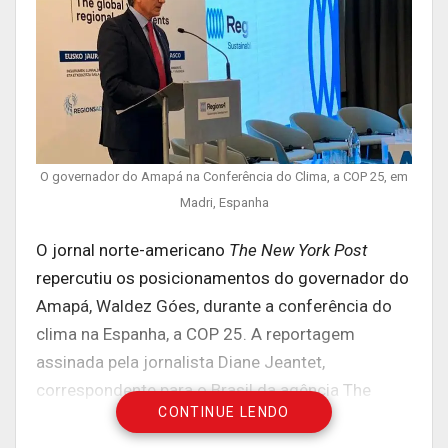
O governador do Amapá na Conferência do Clima, a COP 25, em
Madri, Espanha
O jornal norte-americano
The New York Post
repercutiu os posicionamentos do governador do
Amapá, Waldez Góes, durante a conferência do
clima na Espanha, a COP 25. A reportagem
assinada pela jornalista Diane Jeantet,
correspondente para o Brasil da agência The
CONTINUE LENDO
Associated Press, a representatividade de ser o
presidente do Consórcio da Amazônia Legal