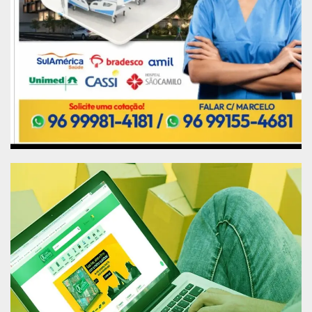
Programação
16/3
Acolhida da imagem peregrina de São José,
às 18
17 a 19/03
Feira de Artesanato e Empreendedorismo,
das 17h às 22h, na Praça das Artes, em
frente à Casa do Artesão
19/03
Inauguração do Espaço do Selo Amapá, às
18h,
Inauguração das exposições Mestre Trokkal,