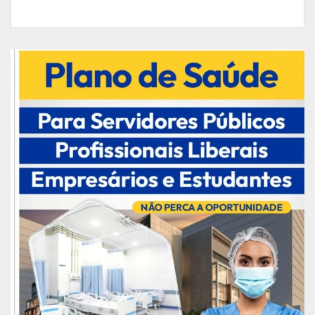
acontecerá no 1º piso da Casa do Artesão.
Dia do Artesão
O dia 19 de março, Dia do Artesão e de São José,
será marcado pela inauguração do Espaço do
Selo Amapá. O local é destinado à exposição e
comercialização de produtos genuinamente
amapaense e com característica turística. A
inauguração está prevista para às 18h. Logo em
seguida, às 19h, acontece a inauguração da
exposição “Mestre Trokkal”, com obras do
artesão cedidas por familiares do mestre.
Às 20h, haverá o corte do bolo de uma réplica da
Casa do Artesão para celebrar a data.