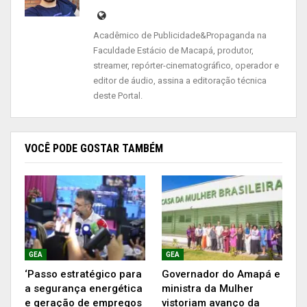
oportunidades de negócio a este segmento”
,
comentou Ezequias Costa, secretário de estado
Acadêmico de Publicidade&Propaganda na
do Trabalho e Empreendedorismo.
Faculdade Estácio de Macapá, produtor,
streamer, repórter-cinematográfico, operador e
editor de áudio, assina a editoração técnica
deste Portal.
VOCÊ PODE GOSTAR TAMBÉM
GEA
GEA
‘Passo estratégico para
Governador do Amapá e
Feira e oficinas
a segurança energética
ministra da Mulher
e geração de empregos
vistoriam avanço da