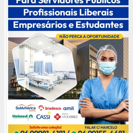
A íntegra da entrevista do diretor de
Obras do Exército Brasileiro
Por fim, ele destacou a mobilização política para
acelerar o processo de pavimentação da obra,
pois o projeto executivo – que representa o
planejamento final – está por ser aprovado pelo
DNIT, então o deslocamento das tropas, a
implantação do canteiro e as missões de
reconhecimento no terreno deveriam ser feitas
após a chancela do Ministério da Infraestrutura.
“Com isso a gente dá mais agilidade ao processo
e a nossa presença na estrada já vai ser muito
bom, para iniciar algumas etapas e intervir
sempre que a situação exigir, como atoleiros e
alagamentos comuns para essa época em que
ainda chove muito na região”, concluiu.