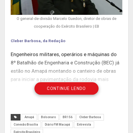
O general-de-divisão Marcelo Guedon, diretor de obras de
cooperação do Exército Brasileiro | EB
Cleber Barbosa, da Redação
Engenheiros militares, operários e máquinas do
8º Batalhão de Engenharia e Construção (BEC) já
estão no Amapá montando o canteiro de obras
para iniciar a pavimentação da rodovia mais
antiga em construção no país, a BR-156, que no
CONTINUE LENDO
trecho sul liga Macapá a Laranjal do Jari. Apenas
um dos quatro lotes de 61 quilômetros está
oficialmente entregue ao Exército Brasileiro, mas
Amapá
Bolsonaro
BR 156
Cleber Barbosa
um representante da corporação ouvido com
Conexão Brasília
Diário FM Macapá
Entrevista
exclusividade neste sábado (5) pelo programa
Exército Brasileiro