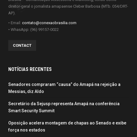
diretor-geral o jornalista amapaense Cleber Barbosa (MTb. 054/DRT-
AP).
• Email:
contato@conexaobrasilia.com
• WhasApp: (96) 99157-0022
CONTACT
NOTÍCIAS RECENTES
Senadores compraram “causa” do Amapá na rejeição a
Messias, diz Aldo
Secretário da Sejusp representa Amapá na conferência
Smart Security Summit
Oposição acelera montagem de chapas ao Senado e exibe
força nos estados