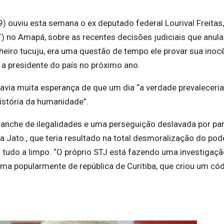
,9) ouviu esta semana o ex deputado federal Lourival Freitas
T) no Amapá, sobre as recentes decisões judiciais que anul
eiro tucuju, era uma questão de tempo ele provar sua inoc
o a presidente do país no próximo ano.
 havia muita esperança de que um dia “a verdade prevaleceria
istória da humanidade”.
anche de ilegalidades e uma perseguição deslavada por pa
a Jato., que teria resultado na total desmoralização do pod
r tudo a limpo. “O próprio STJ está fazendo uma investigaçã
ama popularmente de república de Curitiba, que criou um có