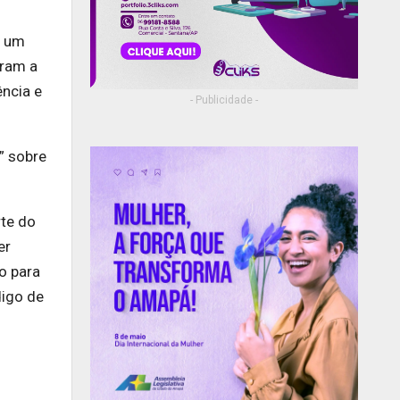
, um
aram a
ência e
- Publicidade -
” sobre
rte do
er
o para
digo de