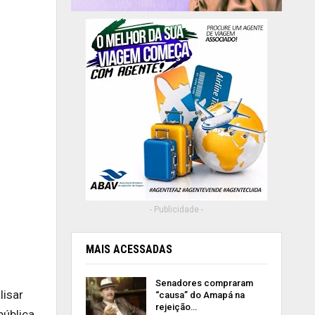
- Publicidade -
MAIS ACESSADAS
Senadores compraram
lisar
“causa” do Amapá na
rejeição…
ública.