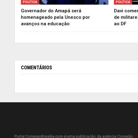
POLÍTICA
POLÍTICA
Governador do Amapá será
Davi comem
homenageado pela Unesco por
de militar
avanços na educação
ao DF
COMENTÁRIOS
Portal ConexaoBrasilia.com é uma publicação da agência Conexão