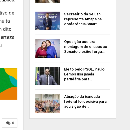
tivo de
Secretário da Sejusp
representa Amapá na
muita
conferência Smart…
m dito
certeza
Oposição acelera
u.
montagem de chapas ao
Senado e exibe força…
Eleito pelo PSOL, Paulo
Lemos usa janela
partidária para…
Atuação da bancada
federal foi decisiva para
aquisição de…
0