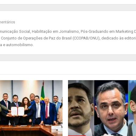
entários
nicação Social, Habilitação em Jornalismo, Pós-Graduando em Marketing Di
 Conjunto de Operações de Paz do Brasil (CCOPAB/ONU), dedicado às editor
ia e automobilismo.