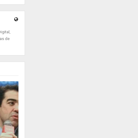
gital,
ias de