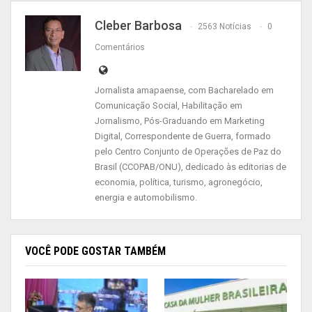
formação técnica como parte do ensino médio
para quem escolher esse caminho; ter uma Base
Cleber Barbosa
2563 Notícias
0
Nacional Comum Curricular que aponte as
Comentários
aprendizagens obrigatórias que todo aluno
brasileiro tem o direito de desenvolver.
Jornalista amapaense, com Bacharelado em
Comunicação Social, Habilitação em
Os estudantes líderes de turma de ensino médio
Jornalismo, Pós-Graduando em Marketing
das escolas Gabriel de Almeida Café, Antônio
Digital, Correspondente de Guerra, formado
pelo Centro Conjunto de Operações de Paz do
Cordeiro Pontes, Maria Ivone Menezes, Azevedo
Brasil (CCOPAB/ONU), dedicado às editorias de
Costa, Deusolina Salles, Esther Virgolino, Maria
economia, política, turismo, agronegócio,
Neuza, Lima Neto, Risalva Freitas do Amaral,
energia e automobilismo.
Antônio Messias, Rivanda de Nazaré, Raimunda
dos Passos, Maria Cavalcante e Antônio Munhoz
responderam a um questionário de 11 perguntas
VOCÊ PODE GOSTAR TAMBÉM
relacionadas ao Novo Ensino Médio.
Os dados do questionário serão tabulados e