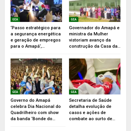
apresentados em uma rodada de conversa com
os mesmos estudantes na próxima segunda-
feira, 19, no auditório do Centro de Educação
GEA
GEA
‘Passo estratégico para
Governador do Amapá e
Profissional de Música Walkíria Lima. Segundo a
a segurança energética
ministra da Mulher
chefe da Unidade de Desenvolvimento do Ensino
e geração de empregos
vistoriam avanço da
Médio da Seed, Arnanda Oliveira, a proposta é
para o Amapá’,…
construção da Casa da…
descobrir os anseios, necessidades e
expectativas dos estudantes sobre o Novo Ensino
Médio, e como ele será aplicado no Amapá.
“É a primeira vez que a Seed escuta o que o
estudante pensa sobre essa mudança na
GEA
GEA
estrutura do sistema atual do ensino médio.
Governo do Amapá
Secretaria de Saúde
celebra Dia Nacional do
detalha evolução de
Nossa rodada de conversa exercitará também o
Quadrilheiro com show
casos e ações de
protagonismo juvenil desses estudantes”,
da banda ‘Bonde do…
combate ao surto de…
considerou Arnanda.