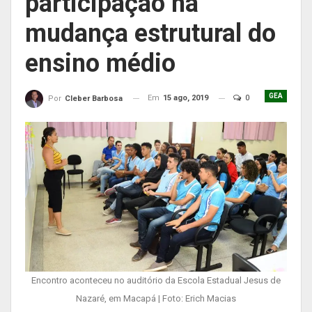
participação na
mudança estrutural do
ensino médio
GEA
Em
15 ago, 2019
0
Por
Cleber Barbosa
Encontro aconteceu no auditório da Escola Estadual Jesus de
Nazaré, em Macapá | Foto: Erich Macias