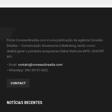
Portal ConexaoBrasilia.com é uma publicação da agência Conexão
Brasília – Comunicação Assessoria e Marketing, tendo como
diretor-geral o jornalista amapaense Cleber Barbosa (MTb. 054/DRT-
AP).
• Email:
contato@conexaobrasilia.com
• WhasApp: (96) 99157-0022
CONTACT
NOTÍCIAS RECENTES