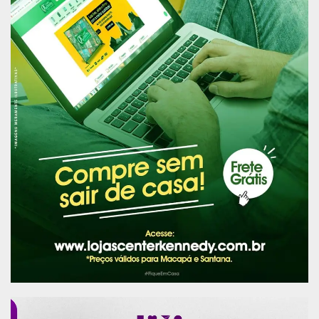
oficina de música, eu não pensei duas vezes em
participar. Foi bem diferente ter a experiência com
os instrumentos que nos foram apresentados,
mas é importante saber que esses objetos
podem ter outras utilidades”, afirmou Juliano.
A gestora da escola, Gisele Braz, reforçou a
importância de oficinas como essa para
aproximar a comunidade escolar.
“Essa proposta foi feita em conjunto com o
corpo técnico escolar para motivar a comunidade
em estar dentro da escola através da arte. Após
acertamos a oficina, realizamos a busca ativa dos
estudantes e o resultado foi positivo com a
participação direta deles”, disse a gestora.
Publicidade (x)