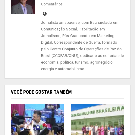
Comentários
Jornalista amapaense, com Bacharelado em
Comunicação Social, Habilitação em
Jornalismo, Pós-Graduando em Marketing
Digital, Correspondente de Guerra, formado
pelo Centro Conjunto de Operações de Paz do
Brasil (CCOPAB/ONU), dedicado às editorias de
economia, política, turismo, agronegócio,
energia e automobilismo.
VOCÊ PODE GOSTAR TAMBÉM
Segundo o professor de música Alex Moizinh
Jesus, responsável por ministrar as oficinas, a
ideia principal é trabalhar a musicalidade através
de materiais reaproveitáveis.