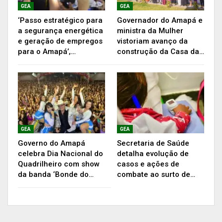
“Trabalhar com esses materiais recicláveis é
GEA
GEA
importante, pois vemos todos os dias que a
‘Passo estratégico para
Governador do Amapá e
quantidade de lixo despejada é muito grande.
a segurança energética
ministra da Mulher
e geração de empregos
vistoriam avanço da
Então, a oficina prioriza a utilização de objetos
para o Amapá’,…
construção da Casa da…
recicláveis e o desenvolvimento desses
estudantes na percepção musical, trabalhando a
coordenação motora e a conscientização
ambiental”, completou Moizinh.
GEA
GEA
Governo do Amapá
Secretaria de Saúde
celebra Dia Nacional do
detalha evolução de
Quadrilheiro com show
casos e ações de
da banda ‘Bonde do…
combate ao surto de…