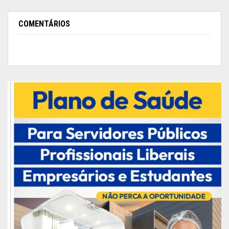
COMENTÁRIOS
Para a estudante da 1ª série do ensino médio,
Ariane Leite, aprender a tocar em um instrumento
reciclável foi diferente.
“Eu já sei tocar um pouco de bateria, mas a
oficina ajudou a me desenvolver mais porque
praticar em instrumentos recicláveis foi mais
difícil, aconselho que outros estudantes passem
por essa experiência, pois aprendi que podemos
fazer música com qualquer objeto”, disse a
estudante.