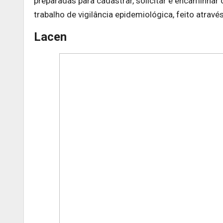
preparadas para cadastrar, solicitar e encaminhar
trabalho de vigilância epidemiológica, feito atravé
Lacen