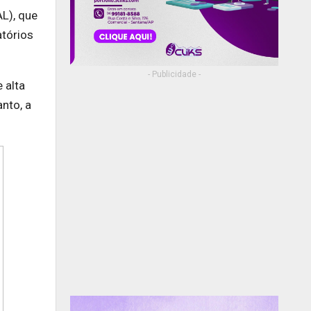
L), que
atórios
- Publicidade -
 alta
nto, a