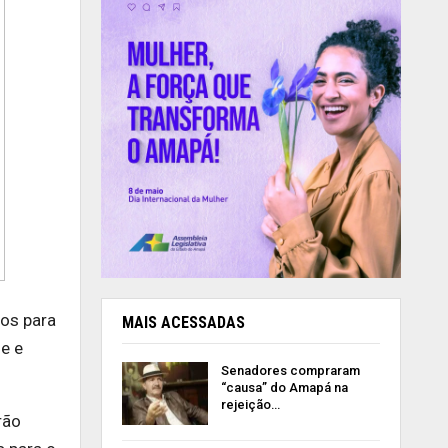
tos para
MAIS ACESSADAS
e e
Senadores compraram
“causa” do Amapá na
rejeição…
rão