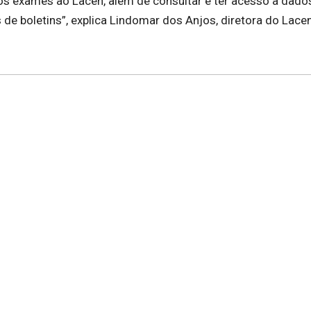
 os exames ao Lacen, além de consultar e ter acesso a dado
s de boletins”, explica Lindomar dos Anjos, diretora do Lace