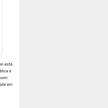
en está
blica e
ssim
aúde em