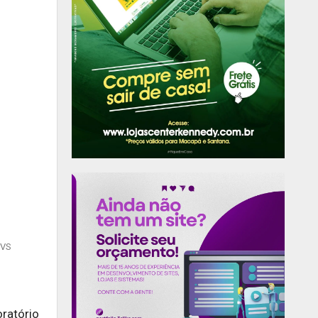
SVS
oratório