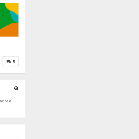
0
ador e