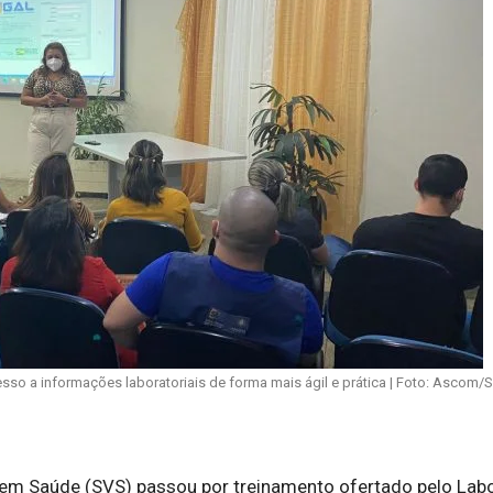
so a informações laboratoriais de forma mais ágil e prática | Foto: Ascom/
a em Saúde (SVS) passou por treinamento ofertado pelo Lab