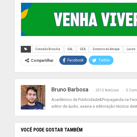
Conexão Brasília
GAL
GEA
Governo do Amapá
Lacen
Facebook
Twitter
Compartilhar
Bruno Barbosa
2015 Notícias
0 Com
Acadêmico de Publicidade&Propaganda na Faculd
editor de áudio, assina a editoração técnica dest
VOCÊ PODE GOSTAR TAMBÉM