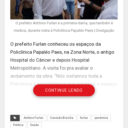
O prefeito Antônio Furlan e a primeira-dama, que também é
medica, durante visita à Policlínica Papaléo Paes | Divulgação
O prefeito Furlan conheceu os espaços da
Policlínica Papaléo Paes, na Zona Norte, o antigo
Hospital do Câncer e depois Hospital
Metropolitano. A visita foi pra avaliar o
andamento da obra. “Nós visitamos toda a
Policlínica e constatamos que, por hora, o espaço
CONTINUE LENDO
não tem como funcionar. Falta terminar os
serviços da parte elétrica, acabamento, além de
capacitação de equipe e recursos
humanos”, pontuou o prefeito.
Antônio Furlan
Conexão Brasília
furlan
pandemia
Política
Saúde