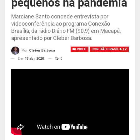
pequenos na pandemia
Marciane Santo concede entrevista por
videoconferência ao programa Conexão
Brasília, da rádio Diário FM (90,9) em Macapá,
apresentado por Cleber Barbosa.
VIDEO
CONEXÃO BRASÍLIA TV
Por
Cleber Barbosa
Em
15 abr, 2020
0