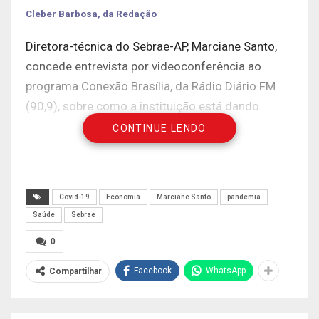
Cleber Barbosa, da Redação
Diretora-técnica do Sebrae-AP, Marciane Santo,
concede entrevista por videoconferência ao
programa Conexão Brasília, da Rádio Diário FM
(90,9), sobre como a instituição está dando
suporte e apoio técnico ao segmento das micro e
CONTINUE LENDO
pequenas empresas durante a pandemia do novo
Coronavírus.
Covid-19
Economia
Marciane Santo
pandemia
Publicidade (x)
Saúde
Sebrae
0
Facebook
WhatsApp
Compartilhar