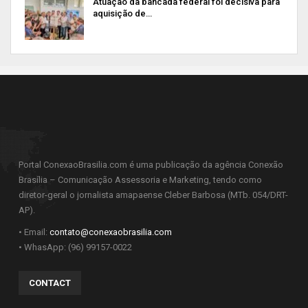
Atuação da bancada federal foi decisiva para
aquisição de…
Portal ConexaoBrasilia.com é uma publicação da agência Conexão
Brasília – Comunicação Assessoria e Marketing, tendo como
diretor-geral o jornalista amapaense Cleber Barbosa (MTb. 054/DRT-
AP).
• Email:
contato@conexaobrasilia.com
• WhasApp: (96) 99157-0022
CONTACT