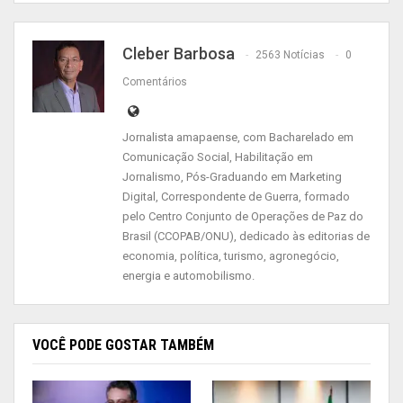
A reiteração decorreu do fato de a
Cleber Barbosa
2563 Notícias
0
desembargadora federal Ângela Catão, em
Comentários
regime de plantão, ter indeferido o pedido liminar.
A defesa requereu a substituição da prisão
Jornalista amapaense, com Bacharelado em
preventiva por outras medidas cautelares.
Comunicação Social, Habilitação em
Jornalismo, Pós-Graduando em Marketing
Na decisão, o desembargador escreveu que, seja
Digital, Correspondente de Guerra, formado
por vislumbrar possível – e vedada –
pelo Centro Conjunto de Operações de Paz do
responsabilização penal objetiva, seja por
Brasil (CCOPAB/ONU), dedicado às editorias de
entender extemporânea a decisão quanto à data
economia, política, turismo, agronegócio,
energia e automobilismo.
dos fatos investigados, julgou que o caso não
exige a prisão do paciente.
VOCÊ PODE GOSTAR TAMBÉM