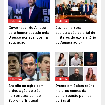
“Também percebo que não se
justifica o recolhimento preventivo do
POLÍTICA
POLÍTICA
Governador do Amapá
Davi comemora
paciente por demais razões
será homenageado pela
equiparação salarial de
fundamentadas em outros atos
Unesco por avanços na
militares do ex-território
decorrentes da mesma operação,
educação
do Amapá ao DF
haja visto que todo o contexto
probatório aponta para o mesmo
conjunto de fatos demonstrados na
operação. Nada há, desta forma, a
justificar o recolhimento cautelar do
POLÍTICA
POLÍTICA
paciente por tais razões”.
Brasília se agita com
Evento em Belém reúne
articulação de três
maiores nomes da
nomes para compor
comunicação política
Supremo Tribunal
do Brasil