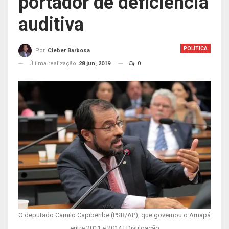
portador de deficiência
auditiva
POLÍTICA
Por
Cleber Barbosa
Última realização
28 jun, 2019
0
O deputado Camilo Capiberibe (PSB/AP), que governou o Amapá
entre 2011 e 2014 | Divulgação