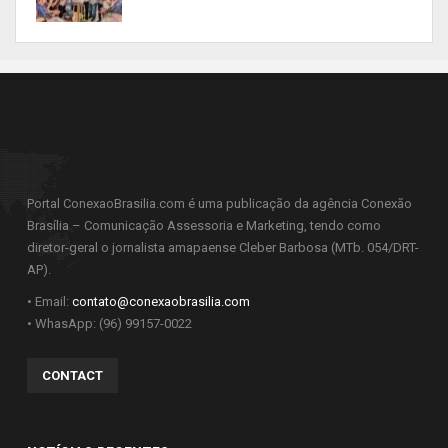
Portal ConexaoBrasilia.com é uma publicação da agência Conexão
Brasília – Comunicação Assessoria e Marketing, tendo como
diretor-geral o jornalista amapaense Cleber Barbosa (MTb. 054/DRT-
AP).
• Email:
contato@conexaobrasilia.com
• WhasApp: (96) 99157-0022
CONTACT