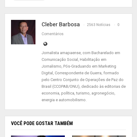
ser necessário reconhecer a própria deficiência e
assim usar o próprio exemplo para que outras
Cleber Barbosa
pessoas superem a dificuldade de falar a
2563 Notícias
0
respeito. “Admito que sou deficiente auditivo e
Comentários
com isso dar a chance das pessoas me
compreenderem. Tenho perda severa no ouvido
Jornalista amapaense, com Bacharelado em
direito e leve no esquerdo mas é suficiente para
Comunicação Social, Habilitação em
Jornalismo, Pós-Graduando em Marketing
atrapalhar a minha compreensão na comunicação
Digital, Correspondente de Guerra, formado
pessoal. Em resumo, não ouço como uma pessoa
pelo Centro Conjunto de Operações de Paz do
sem deficiência. Estou tentando nesse exato
Brasil (CCOPAB/ONU), dedicado às editorias de
momento me adaptar à uma prótese auditiva.
economia, política, turismo, agronegócio,
energia e automobilismo.
Darei notícias. Obrigado”, concluiu Camilo
Capiberibe.
Deficiência Auditiva
VOCÊ PODE GOSTAR TAMBÉM