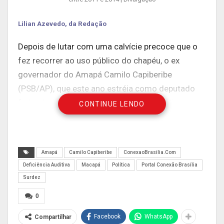
Lilian Azevedo, da Redação
Depois de lutar com uma calvície precoce que o
fez recorrer ao uso público do chapéu, o ex
governador do Amapá Camilo Capiberibe
(PSB/AP), que este ano estréia como deputado
federal, usou uma rede social para admitir ser
CONTINUE LENDO
portador de deficiência auditiva. “Faz vinte e dois
anos que estou perdendo a audição. Começou
lentamente mas foi acelerando nos últimos 10
Amapá
Camilo Capiberibe
ConexaoBrasilia.Com
anos. Não falei sobre isso antes por várias
Deficiência Auditiva
Macapá
Política
Portal Conexão Brasília
razões: incompreensão pessoal das implicações;
Surdez
vergonha; preconceito; ignorância…”, escreveu ele
0
em sua postagem.
Facebook
WhatsApp
Compartilhar
Mas o parlamentar amapaense diz que considera