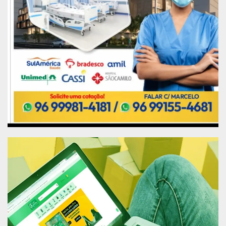
profissionalmente”, exemplificou Diego,
acrescentando, “repasso como sugestão os
cursos de autoconhecimento, porque nesse
momento de pandemia é muito importante
mantermos o equilíbrio mental para enfrentarmos
os incômodos que possam vir com a pandemia.
Portanto, aproveitem os cursos que estão
disponíveis pela EJAP”, finalizou.