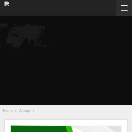
Home
Amapá