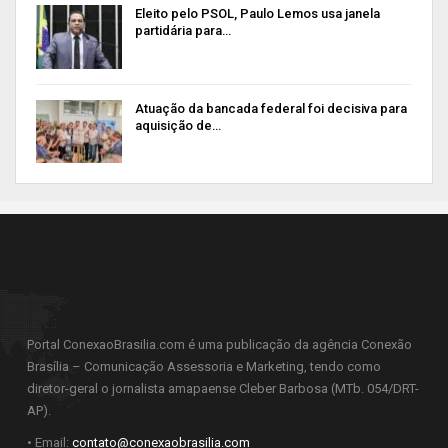
Eleito pelo PSOL, Paulo Lemos usa janela
partidária para…
Atuação da bancada federal foi decisiva para
aquisição de…
Portal ConexaoBrasilia.com é uma publicação da agência Conexão
Brasília – Comunicação Assessoria e Marketing, tendo como
diretor-geral o jornalista amapaense Cleber Barbosa (MTb. 054/DRT-
AP).
• Email:
contato@conexaobrasilia.com