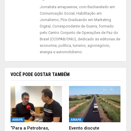
Jornalista amapaense, com Bacharelado em
Comunicação Social, Habilitação em
Jornalismo, Pós-Graduando em Marketing
Digital, Correspondente de Guerra, formado
pelo Centro Conjunto de Operações de Paz do
Brasil (CCOPAB/ONU), dedicado às editorias de
economia, política, turismo, agronegócio,
energia e automobilismo.
A Diretora da Divisão de Seleção, Formação e
Treinamento da EJAP, Camila Vieira, orienta que
VOCÊ PODE GOSTAR TAMBÉM
no site da Escola está disponível o cronograma
dos próximos cursos e atividades que serão
promovidos, e será atualizado periodicamente.
“Estamos com os cursos, ‘Gestão do Tempo’ e `
Improbidade Administrativa`, previstos para
AMAPÁ
AMAPÁ
iniciar no dia 01/06 e término no dia 30/06, com
“Para a Petrobras,
Evento discute