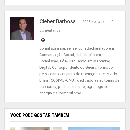
Infantil (PAI).
Os profissionais que atestaram positivo foram
Cleber Barbosa
2563 Notícias
0
afastados de imediato e serão acompanhados
Comentários
por uma equipe psicossocial do HCA e do Centro
de Referência em Saúde do Trabalhador (Cerest).
Jornalista amapaense, com Bacharelado em
As famílias desses funcionários foram para o
Comunicação Social, Habilitação em
cadastro da SVS e vão receber visita em
Jornalismo, Pós-Graduando em Marketing
Digital, Correspondente de Guerra, formado
domicílio da equipe de saúde do órgão, para
pelo Centro Conjunto de Operações de Paz do
monitorar a propagação do vírus e evitar a
Brasil (CCOPAB/ONU), dedicado às editorias de
infecção.
economia, política, turismo, agronegócio,
energia e automobilismo.
Nos próximos dias, o Hospital de Emergência de
Macapá (HE), o Hospital das Clínicas Alberto Lima
(Hcal) receberão a testagem. As Unidades de
VOCÊ PODE GOSTAR TAMBÉM
Pronto Atendimento (UPA’s) e Unidades Básicas