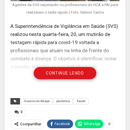
Agentes da SVS esperando os profissionais do HCA e PAI para
realizarem o teste rápido | Foto: Nelson Carlos
A Superintendência de Vigilância em Saúde (SVS)
realizou nesta quarta-feira, 20, um mutirão de
testagem rápida para covid-19 voltada a
profissionais que atuam na linha de frente do
combate à doença. O objetivo é identificar, isolar
e prestar assistência aos trabalhadores
CONTINUE LENDO
infectados, além evitar a propagação do vírus.
A ação intensifica um trabalho que já vem
acontecendo. O Estado aplica testes de forma
Governo do Amapá
pandemia
Saúde
contínua em trabalhadores de áreas como saúde
e segurança pública. Dessa vez, foram testados
0
200 funcionários do Hospital da Criança e do
Facebook
WhatsApp
Compartilhar
Adolescente (HCA) e do Pronto Atendimento