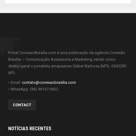
Portal ConexaoBrasilia.com é uma publicação da agência Conexão
Brasília – Comunicação Assessoria e Marketing, tendo como
diretor-geral o jornalista amapaense Cleber Barbosa (MTb. 054/DRT-
AP).
• Email:
contato@conexaobrasilia.com
• WhasApp: (96) 99157-0022
CONTACT
NOTÍCIAS RECENTES