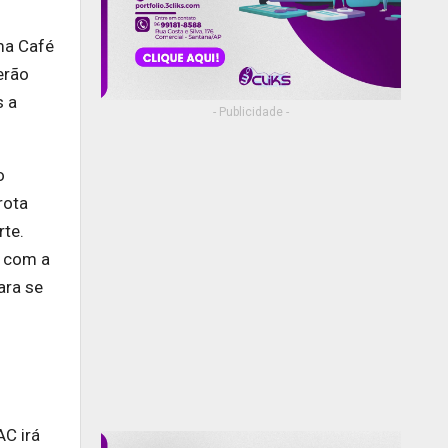
ma Café
erão
s a
- Publicidade -
o
rota
rte.
s com a
ara se
AC irá