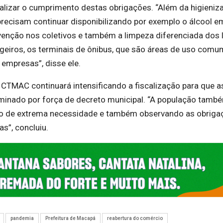
calizar o cumprimento destas obrigações. “Além da higieniz
recisam continuar disponibilizando por exemplo o álcool em
enção nos coletivos e também a limpeza diferenciada dos 
eiros, os terminais de ônibus, que são áreas de uso comu
 empresas”, disse ele.
a CTMAC continuará intensificando a fiscalização para que a
minado por força de decreto municipal. “A população tamb
aso de extrema necessidade e também observando as obriga
s”, concluiu.
pandemia
Prefeitura de Macapá
reabertura do comércio