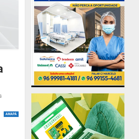
a
s
AMAPÁ