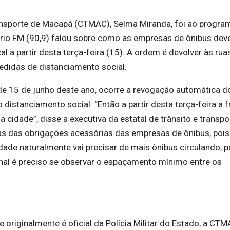
ansporte de Macapá (CTMAC), Selma Miranda, foi ao progra
iário FM (90,9) falou sobre como as empresas de ônibus dev
 a partir desta terça-feira (15). A ordem é devolver às rua
edidas de distanciamento social.
de 15 de junho deste ano, ocorre a revogação automática d
 distanciamento social. “Então a partir desta terça-feira a f
cidade”, disse a executiva da estatal de trânsito e transpo
s das obrigações acessórias das empresas de ônibus, poi
ade naturalmente vai precisar de mais ônibus circulando, p
final é preciso se observar o espaçamento mínimo entre os
originalmente é oficial da Polícia Militar do Estado, a CTM