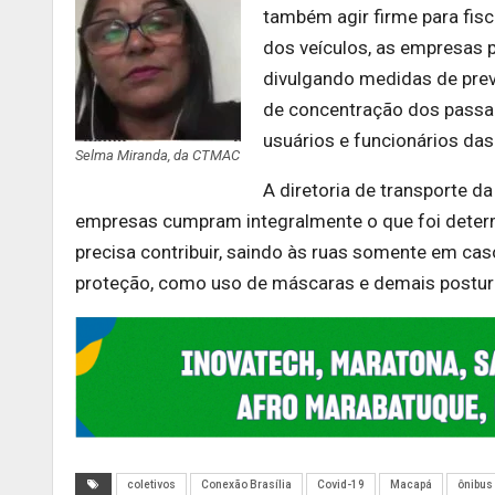
também agir firme para fis
dos veículos, as empresas p
divulgando medidas de prev
de concentração dos passag
usuários e funcionários das
Selma Miranda, da CTMAC
A diretoria de transporte d
empresas cumpram integralmente o que foi deter
precisa contribuir, saindo às ruas somente em c
proteção, como uso de máscaras e demais postura
coletivos
Conexão Brasília
Covid-19
Macapá
ônibus