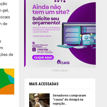
ação
 gel,
locais
m de
s
ém
ções de
- Publicidade -
MAIS ACESSADAS
Senadores compraram
“causa” do Amapá na
rejeição…