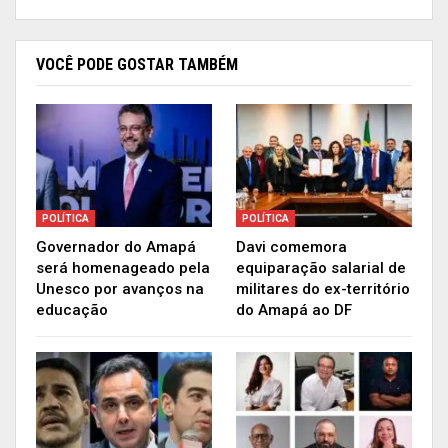
momento. Quero agradecer a atenção que o
ministro Mandetta demonstra ao Amapá neste
momento de crise e de tanta dificuldade”,
VOCÊ PODE GOSTAR TAMBÉM
agradeceu Davi.
Assista o vídeo com os
depoimentos de Davi e Mandetta
POLÍTICA
POLÍTICA
Governador do Amapá
Davi comemora
será homenageado pela
equiparação salarial de
Unesco por avanços na
militares do ex-território
educação
do Amapá ao DF