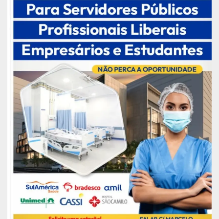
recomendações de distanciamento social. O que
tínhamos de ventiladores, que são essenciais
nesta guerra, eu disponibilizei para que não falte
atendimento por falta de equipamentos de
saúde”, explicou Mandetta.
Um avião da FAB, com carga de 30 respiradores
para a região Norte e Nordeste, está previsto para
sair do aeroporto de Guarulhos neste final de
semana. Os dez novos equipamentos
conquistados por Davi devem ser enviados para o
Centro de Atendimento Intensivo em Macapá.
Publicidade (X)