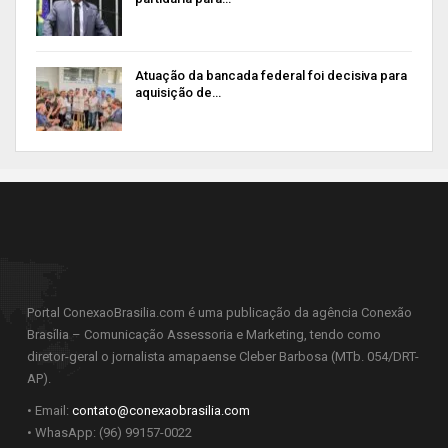
Atuação da bancada federal foi decisiva para
aquisição de…
Portal ConexaoBrasilia.com é uma publicação da agência Conexão
Brasília – Comunicação Assessoria e Marketing, tendo como
diretor-geral o jornalista amapaense Cleber Barbosa (MTb. 054/DRT-
AP).
• Email:
contato@conexaobrasilia.com
• WhasApp: (96) 99157-0022