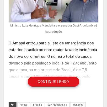
Ministro Luiz Henrique Mandetta e o senador Davi Alcolumbre |
Reprodução
O Amapá entrou para a lista de emergência dos
estados brasileiros com maior taxa de incidência
do novo coronavírus. O número total de casos
dividido pela população local é de 12,4; enquanto
que a taxa, na maior parte do Brasil, é de 7,5
casos a cada 100 mil habitantes. Preocupado
CONTINUE LENDO
com o crescente número de amapaenses
infectados pela covid-19, o presidente do
Congresso Nacional, senador Davi Alcolumbre
(Democratas-AP), pessoalmente, solicitou ao
Amapá
Brasília
Davi Alçcolumbre
Mandetta