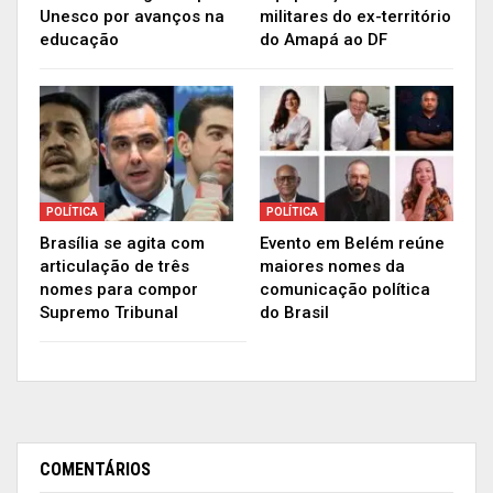
povo brasileiro espera de nós”, afirmou o
Unesco por avanços na
militares do ex-território
presidente da Câmara, Arthur Lira por meio de
educação
do Amapá ao DF
suas redes sociais.
Publicidade (x)
POLÍTICA
POLÍTICA
Brasília se agita com
Evento em Belém reúne
articulação de três
maiores nomes da
nomes para compor
comunicação política
Supremo Tribunal
do Brasil
COMENTÁRIOS