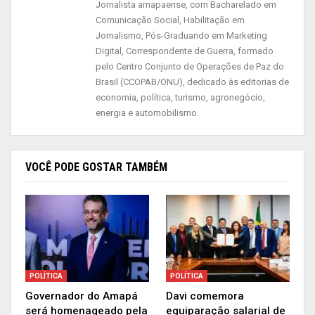
Jornalista amapaense, com Bacharelado em
concluíram, no início da madrugada da sexta-
Comunicação Social, Habilitação em
feira (12), a votação em segundo turno da PEC
Jornalismo, Pós-Graduando em Marketing
Emergencial. No total, foram três dias de
Digital, Correspondente de Guerra, formado
pelo Centro Conjunto de Operações de Paz do
votações, incluindo primeiro e segundo turnos.
Brasil (CCOPAB/ONU), dedicado às editorias de
economia, política, turismo, agronegócio,
A Proposta de Emenda à Constituição 186/19
energia e automobilismo.
permite ao governo federal pagar, em 2021, um
novo auxílio emergencial aos mais vulneráveis,
com R$ 44 bilhões por fora do teto de gastos; e
VOCÊ PODE GOSTAR TAMBÉM
impõe mais rigidez na aplicação de medidas de
contenção fiscal, controle de despesas com
pessoal e redução de incentivos tributários. “É
mais uma ação concreta, prática, de que a união
de esforços entre todos os poderes e todas as
POLÍTICA
POLÍTICA
forças – apesar de todas as diferenças – é o
Governador do Amapá
Davi comemora
único caminho para darmos as respostas que o
será homenageado pela
equiparação salarial de