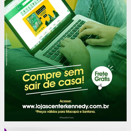
sonhos dos pioneiros do Estado e das 16
crianças que representam os municípios.
“Projetar o Estado para daqui a 22 anos é tudo o
que já estamos fazendo hoje quando discutimos
e avançamos em questões de desenvolvimento e
saneamento básico. Desejamos estar aqui para
abertura desta capsula e poder fazer uma análise
do que construímos”, disse o Prefeito de Macapá
Antônio Furlan (Cidadania).
Publicidade (x)