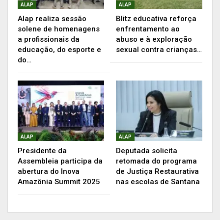
Amapá” que se destacaram através de suas
ALAP
ALAP
Alap realiza sessão
Blitz educativa reforça
histórias e representaram tradições, memórias,
solene de homenagens
enfrentamento ao
cultura, regiões e atividades essenciais para
a profissionais da
abuso e à exploração
formação do Amapá.
educação, do esporte e
sexual contra crianças…
do…
As autoridades que compuseram a Mesa de
Honra, destacaram a importância deste
momento, por ser uma sessão solene histórica,
que reuniu no Plenário os poderes federais,
estaduais, municipais e sociedade civil com o
mesmo sentimento de celebrar este dia.
ALAP
ALAP
Presidente da
Deputada solicita
Para o deputado Paulo Lemos (Psol), que na
Assembleia participa da
retomada do programa
abertura do Inova
de Justiça Restaurativa
sessão solene representou o Presidente Kaká
Amazônia Summit 2025
nas escolas de Santana
Barbosa (PL), este é “um momento de muita
alegria e agradeço ao Presidente Kaká pela
oportunidade de presidir esta sessão. O Amapá