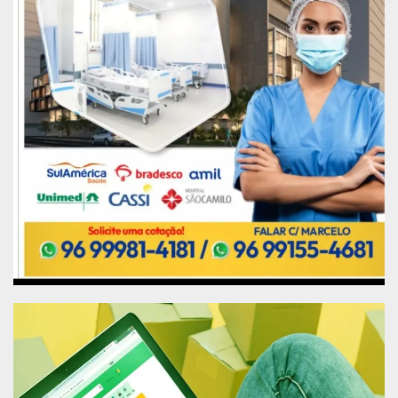
plantio da Capsula do Tempo e da muda da árvore
do Amapazeiro, que foi plantada pelo pequeno
Enzo Pereira de Assis, neto do vereador Júlio
Maria Pinto Pereira que foi presidente da Câmara
de Vereadores de Macapá em 1982 e fundador
do Jornal do Dia. Faleceu em 1994 em
decorrência da malária.
A capsula do tempo é uma alusão ao futuro e as
cartas que foram depositadas dentro dela estão
direcionadas ao ano de 2043, quando será aberta,
no aniversário de 100 anos do Território. Dentro
dela tem mensagens distintas, compromissos
assumidos pelas autoridades políticas emitidas
pelos poderes estaduais e municipais. Na capsula
tem também cartas que expressam desejos e