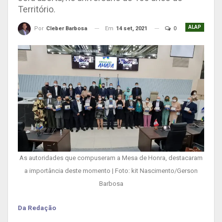
Território.
ALAP
Em
14 set, 2021
0
Por
Cleber Barbosa
As autoridades que compuseram a Mesa de Honra, destacaram
a importância deste momento | Foto: kit Nascimento/Gerson
Barbosa
Da Redação