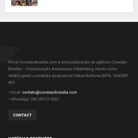
Portal ConexaoBrasilia.com é uma publicação da agência Conexão
Brasília – Comunicação Assessoria e Marketing, tendo como
diretor-geral o jornalista amapaense Cleber Barbosa (MTb. 054/DRT-
AP).
• Email:
contato@conexaobrasilia.com
• WhasApp: (96) 99157-0022
CONTACT