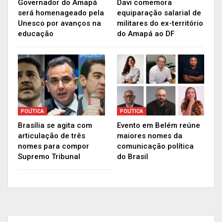
Governador do Amapá
Davi comemora
será homenageado pela
equiparação salarial de
Unesco por avanços na
militares do ex-território
Publicidade (x)
educação
do Amapá ao DF
POLÍTICA
POLÍTICA
Brasília se agita com
Evento em Belém reúne
articulação de três
maiores nomes da
nomes para compor
comunicação política
Supremo Tribunal
do Brasil