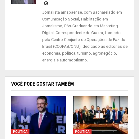
participantes irão receber um e-mail com o dia,
horário e o link da conferência .
Jornalista amapaense, com Bacharelado em
Comunicação Social, Habilitação em
Leia também:
Jornalismo, Pós-Graduando em Marketing
Digital, Correspondente de Guerra, formado
pelo Centro Conjunto de Operações de Paz do
Rinaldo Farias apresenta Escola
Brasil (CCOPAB/ONU), dedicado às editorias de
Judiciária Eleitoral, do TRE/AP
economia, política, turismo, agronegócio,
Juiz eleitoral de Macapá fala das
energia e automobilismo.
mudanças no calendário das Eleições
Para participar do curso é necessário fazer a
VOCÊ PODE GOSTAR TAMBÉM
inscrição, de forma gratuita (clique aqui para
fazer a inscrição). A capacitação tem quatro
módulos referentes as eleições sendo
ministradas por servidores do Tribunal Eleitoral
que possuem conhecimento nos assuntos.
POLÍTICA
POLÍTICA
Para se inscrever acesse:
www-tre-ap.jus.br