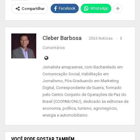
determinações médicas e protocolos sanitários,
Facebook
WhatsApp
Compartilhar
está em quarentena e continuará cumprindo suas
atividades utilizando as ferramentas de
teletrabalho disponíveis. “Quero informar a todos
que hoje testei positivo para a Covid-19. O exame
Cleber Barbosa
2563 Notícias
0
biomolecular de RTPCR do Laboratório Central de
Comentários
Saúde confirmou o diagnóstico”, disse o
mandatário estadual.
Jornalista amapaense, com Bacharelado em
Comunicação Social, Habilitação em
Dizendo-se bem, ele disse que seguirá as
Jornalismo, Pós-Graduando em Marketing
determinações médicas e dos protocolos
Digital, Correspondente de Guerra, formado
pelo Centro Conjunto de Operações de Paz do
sanitários, permanecendo em quarentena. “Vou
Brasil (CCOPAB/ONU), dedicado às editorias de
continuar conduzindo as ações de combate à
economia, política, turismo, agronegócio,
pandemia e proteção à vida utilizando as
energia e automobilismo.
ferramentas de teletrabalho disponíveis. Desde
já, agradeço o apoio e o carinho de todos”,
completou Góes.
VOCÊ PODE GOSTAR TAMBÉM