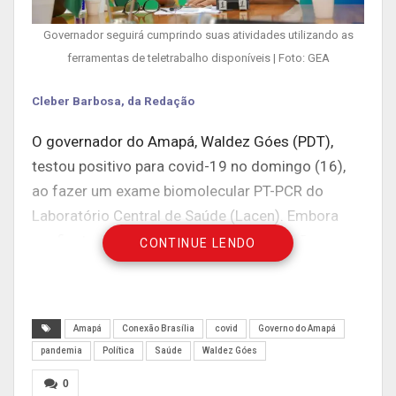
Governador seguirá cumprindo suas atividades utilizando as
ferramentas de teletrabalho disponíveis | Foto: GEA
Cleber Barbosa, da Redação
O governador do Amapá, Waldez Góes (PDT),
testou positivo para covid-19 no domingo (16),
ao fazer um exame biomolecular PT-PCR do
Laboratório Central de Saúde (Lacen). Embora
confiante nos protocolos e recomendações
CONTINUE LENDO
médicas, ele não deverá se afastar do mandato
vai governar por meio remoto até sua plena
recuperação e cumprimento de quarentena.
Amapá
Conexão Brasília
covid
Governo do Amapá
Por meio de suas redes sociais, Waldez informou
pandemia
Política
Saúde
Waldez Góes
que está se sentindo bem e, seguindo
0