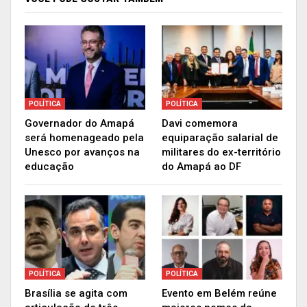
O Governo do Amapá mantém todas as suas
ações no combate à pandemia e reforça a
importância de cumprir as medidas de proteção à
vida, que é a melhor ferramenta para conter o
vírus.
POLÍTICA
POLÍTICA
Governador do Amapá
Davi comemora
será homenageado pela
equiparação salarial de
Publicidade (x)
Unesco por avanços na
militares do ex-território
educação
do Amapá ao DF
POLÍTICA
POLÍTICA
Brasília se agita com
Evento em Belém reúne